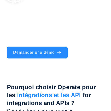
gérez vos systèmes – il les connecte. De la
planification des intégrations à l’optimisation
continue, il reflète vos flux de travail réels –
systèmes, API et automatisation et les
améliore grâce à la collaboration et à
l’intelligence. Vous gardez le contrôle de vos
opérations.
Demander une démo
Pourquoi choisir Operate pour
les
intégrations et les API
for
integrations and APIs ?
Operate donne aux entreprises