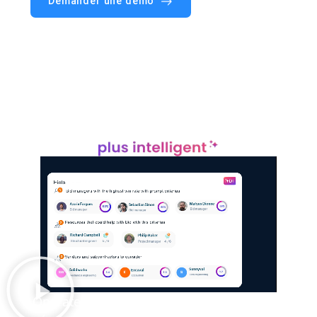
Demander une démo
Operate : piloter vos projets
comme vous le faites déjà
Operate ne change pas la façon dont vous