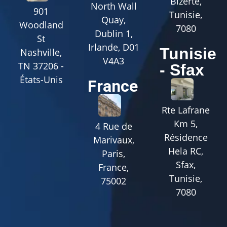
Bizerte,
North Wall
901
Tunisie,
Quay,
Woodland
7080
Dublin 1,
St
Irlande, D01
Tunisie
Nashville,
V4A3
TN 37206 -
- Sfax
États-Unis
France
Rte Lafrane
Km 5,
4 Rue de
Résidence
Marivaux,
Hela RC,
Paris,
Sfax,
France,
Tunisie,
75002
7080