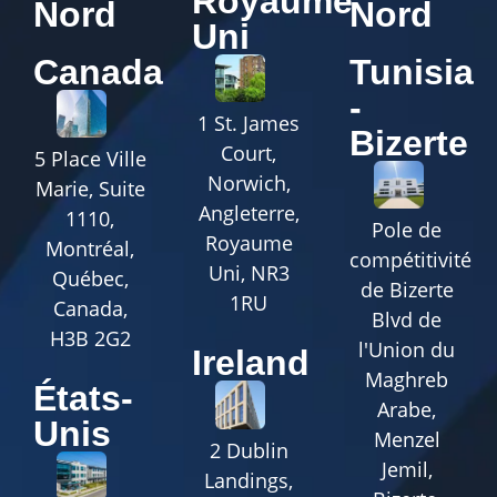
Royaume
Nord
Nord
Uni
Canada
Tunisia
-
1 St. James
Bizerte
Court,
5 Place Ville
Norwich,
Marie, Suite
Angleterre,
1110,
Pole de
Royaume
Montréal,
compétitivité
Uni, NR3
Québec,
de Bizerte
1RU
Canada,
Blvd de
H3B 2G2
l'Union du
Ireland
Maghreb
États-
Arabe,
Unis
Menzel
2 Dublin
Jemil,
Landings,