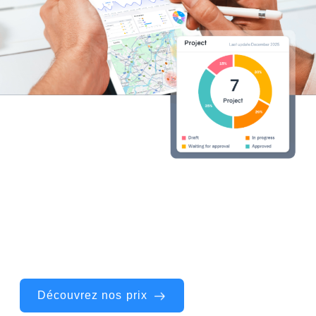
Prêt à utiliser Operate
au
quotidien ?
Operate maintient votre équipe d’architectes
connectée et efficace, pour concrétiser vos
idées exactement comme imaginé.
Découvrez nos prix