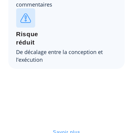
commentaires
Risque
réduit
De décalage entre la conception et
l’exécution
Restez créatif, Operate veille à ce
que votre vision se concrétise
jusqu’à la livraison finale
Savoir plus