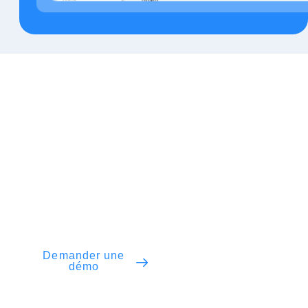
Prix et plans – Operate gestion
du contrôle financier
Disponible dans la suite Operate ou en solution
autonome, Operate Gestion du contrôle financier
s’adapte à votre façon de travailler. Tarification flexible
par utilisateur, contrôle total des finances et
supervision optimisée pour garantir la rentabilité de
tous vos projets.
Demander une
Consultez nos
démo
prix