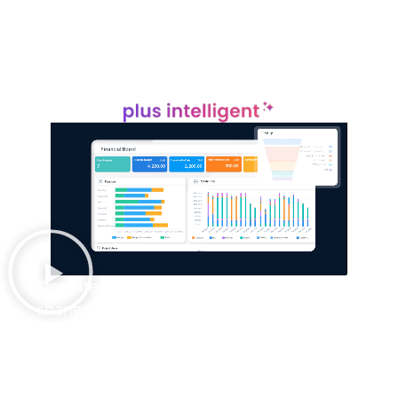
Operate : piloter vos projets
comme vous le faites déjà
Operate simplifie le contrôle financier sans
changer vos méthodes. De la budgétisation
aux rapports, vos processus réels sont
reproduits et optimisés grâce à
l’automatisation, l’intelligence et la visibilité en