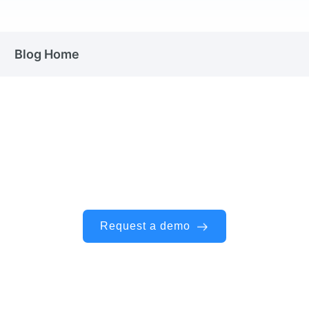
Blog Home
Operate the everyday with one
connected worksite
Request a demo